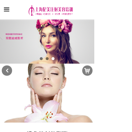
끀
낙
낒