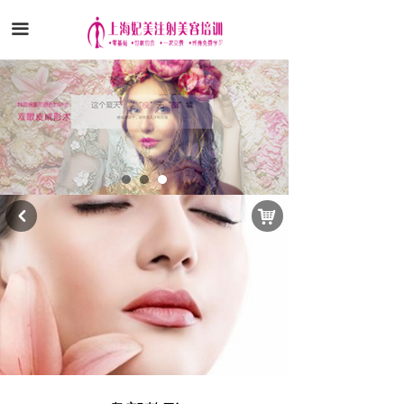
끀
낙
낒