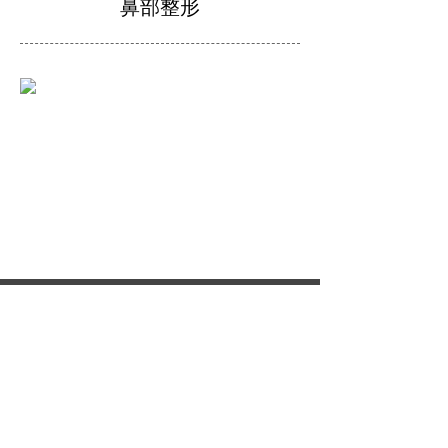
鼻部整形
手机：
18801606192
邮箱：1755439667@qq.com
地址：上海市闵行区七宝七莘路2678号交通大学边门
（靠虹桥机场附近）
Copyright © 2007-2014 上海妃美注射美容培训 版权所