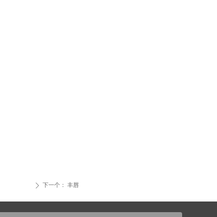
下一个：
丰唇
ꄲ