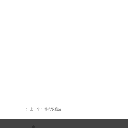
上一个：
韩式双眼皮
ꄴ