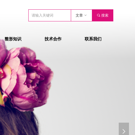
文章
ꀁ
끠
搜索
整形知识
技术合作
联系我们
넲