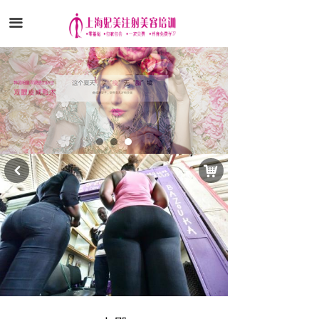
끀
낙
낒